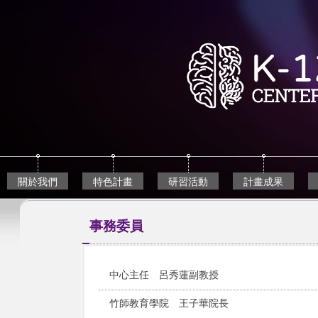
跳
到
主
要
內
容
區
關於我們
特色計畫
研習活動
計畫成果
事務委員
中心主任 呂秀蓮副教授
竹師教育學院 王子華院長